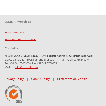
O.ME.R. websites:
www.omerpark.it
www.karliftsolutions.com
Contatti:
© 2011-2012 O.ME.R. S.p.a. - Tutti i diritti riservati. All rights reserved.
Via G. Galilei, 20 - 30035 Mirano (Venezia) - ITALY - P.IVA 00736640277
Tel. +39 041 5700303 - Fax +39 041 5700273
Mail to:
info@omerlift.com
Privacy Policy
|
Cookie Policy
|
Preferenze dei cookie