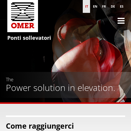
IT
EN
FR
DE
ES
Ponti sollevatori
The
Power solution in elevation.
Come raggiungerci