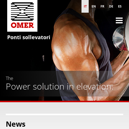
IT
EN
FR
DE
ES
Ponti sollevatori
The
Power solution in elevation.
News